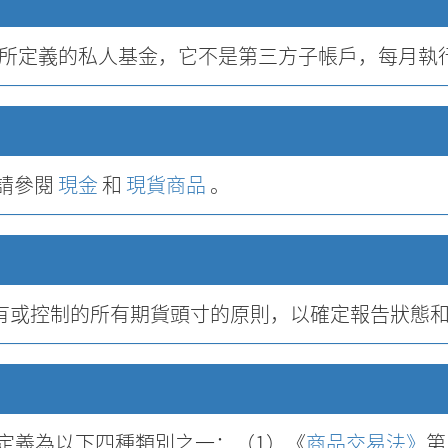
）條所定義的私人基金，它不是第三方子帳戶，每月執
請參閱
現金
和
現貨商品
。
有或控制的所有期貨頭寸的原則，以確定報告狀態
被定義為以下四種類別之一：（1）《
商品交易法》
第