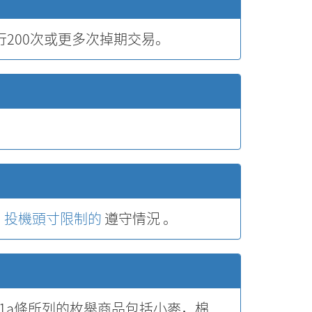
行200次或更多次掉期交易。
和
投機頭寸限制的
遵守情況 。
1a條所列的枚舉商品包括小麥，棉