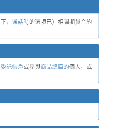
況下，
通話
時的選項已）相關期貨合約
權
委託
帳戶
或參與
商品總庫的
個人，或