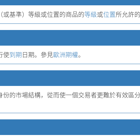
（或基準）等級或位置的商品的
等級
或
位置
所允許
行使
到期
日期。參見
歐洲期權
。
身份的市場結構，從而使一個交易者更難於有效區