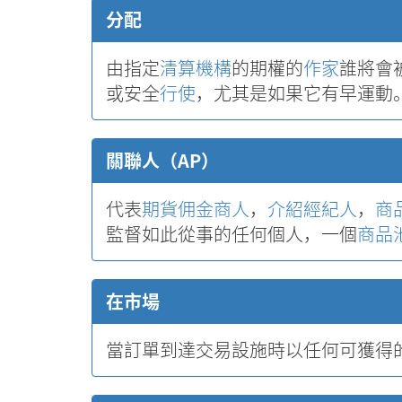
分配
由指定
清算機構
的期權的
作家
誰將會
或安全
行使
，尤其是如果它有早運動
關聯人（AP）
代表
期貨佣金商人
，
介紹經紀人
，
商
監督如此從事的任何個人，一個
商品
在市場
當訂單到達交易設施時以任何可獲得