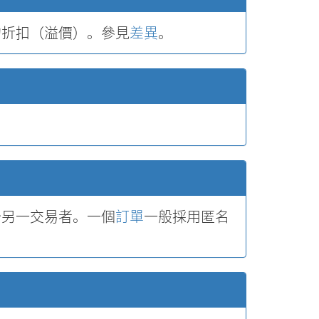
的折扣（溢價）。參見
差異
。
分另一交易者。一個
訂單
一般採用匿名