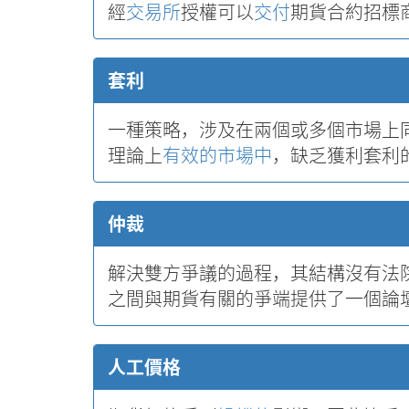
經
交易所
授權可以
交付
期貨合約招標
套利
一種策略，涉及在兩個或多個市場上
理論上
有效的市場中
，缺乏獲利套利
仲裁
解決雙方爭議的過程，其結構沒有法
之間與期貨有關的爭端提供了一個論
人工價格