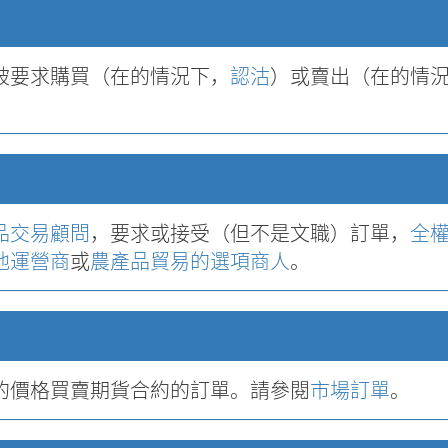
被要求購買（在的情況下，
認沽
）或賣出（在的情
。
品交易顧問
，要求或接受（但不是文職）訂單，
全
池運營商
或
農產品貿易的選項商人
。
的價格買賣期貨合約的訂單。請參閱
市場訂單
。