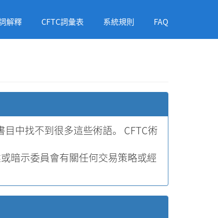
詞解釋
CFTC詞彙表
系統規則
FAQ
目中找不到很多這些術語。 CFTC術
述或暗示委員會有關任何交易策略或經