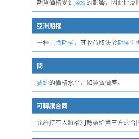
期貨價格受到
操縱的
影響，因此比反
亞洲期權
一種
異國期權，
其收益取決於
期權
生
問
要約
的價格水平，如買賣價差。
可轉讓合同
允許持有人將權利轉讓給第三方的合