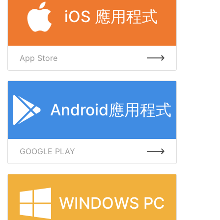
iOS 應用程式
App Store
Android應用程式
GOOGLE PLAY
WINDOWS PC